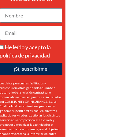
He leído y acepto la
política de privacidad
¡Sí, suscribirme!
Los datos personales facilitados y
cualesquiera otros generados durante el
desarrollo de la relación contractual o
comercial que mantengamos, serán tratados
por COMMUNITY OF INSURANCE, S.L. La
finalidad del tratamiento es gestionar y
generar tu perfil profesional en nuestras
aplicaciones y redes, gestionar los distintos
servicios que proporciona el sitio web, y
promover u organizar las actividades o
eventos que desarrollemos, con el objetivo
final de favorecer a la interrelación entre