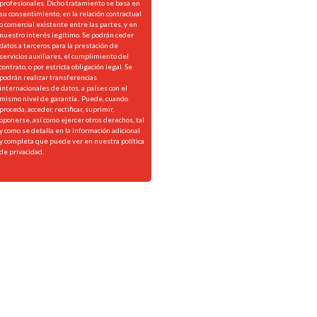
profesionales. Dicho tratamiento se basa en
su consentimiento, en la relación contractual
o comercial existente entre las partes, y en
nuestro interés legítimo. Se podrán ceder
datos a terceros para la prestación de
servicios auxiliares, el cumplimiento del
contrato, o por estricta obligación legal. Se
podrán realizar transferencias
internacionales de datos, a países con el
mismo nivel de garantía.. Puede, cuando
proceda, acceder, rectificar, suprimir,
oponerse, así como ejercer otros derechos, tal
y como se detalla en la información adicional
y completa que puede ver en nuestra
política
de privacidad.