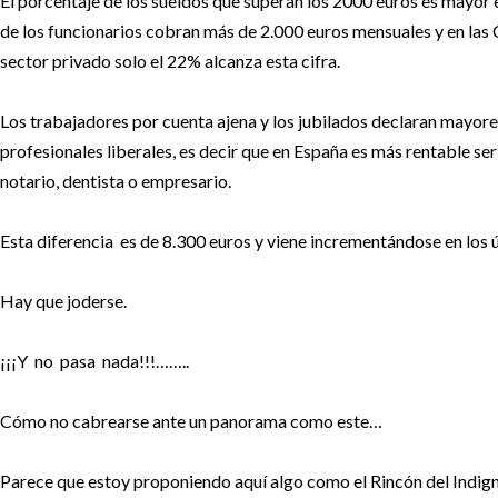
El porcentaje de los sueldos que superan los 2000 euros es mayor e
de los funcionarios cobran más de 2.000 euros mensuales y en la
sector privado solo el 22% alcanza esta cifra.
Los trabajadores por cuenta ajena y los jubilados declaran mayore
profesionales liberales, es decir que en España es más rentable se
notario, dentista o empresario.
Esta diferencia es de 8.300 euros y viene incrementándose en los 
Hay que joderse.
¡¡¡Y no pasa nada!!!……..
Cómo no cabrearse ante un panorama como este…
Parece que estoy proponiendo aquí algo como el Rincón del Indigna