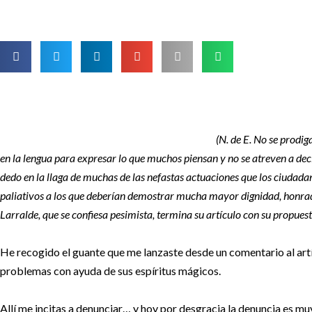
(N. de E. No se prodig
en la lengua para expresar lo que muchos piensan y no se atreven a dec
dedo en la llaga de muchas de las nefastas actuaciones que los ciudada
paliativos a los que deberían demostrar mucha mayor dignidad, honrade
Larralde, que se confiesa pesimista, termina su artículo con su propue
He recogido el guante que me lanzaste desde un comentario al artí
problemas con ayuda de sus espíritus mágicos.
Allí me incitas a denunciar… y hoy por desgracia la denuncia es muy