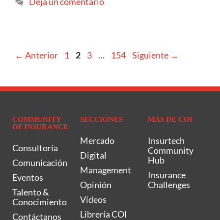
Deja un comentario
←
Anterior
1
2
3
…
154
Siguiente
→
COMMUNITY
SECCIONES
MÁS DE COI
OF INSURANCE
Mercado
Insurtech
Consultoría
Community
Digital
Hub
Comunicación
Management
Insurance
Eventos
Opinión
Challenges
Talento &
Vídeos
Conocimiento
Librería COI
Contáctanos