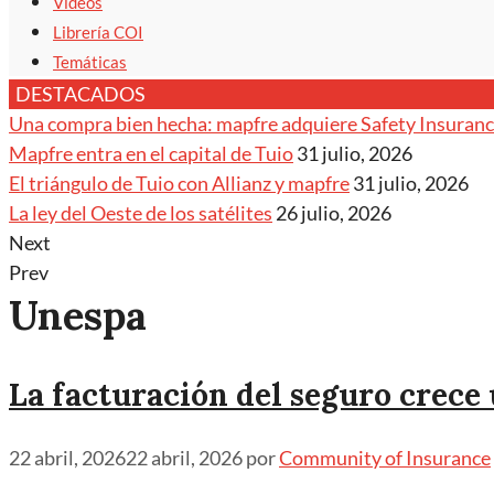
Vídeos
Librería COI
Temáticas
DESTACADOS
Una compra bien hecha: mapfre adquiere Safety Insuran
Mapfre entra en el capital de Tuio
31 julio, 2026
El triángulo de Tuio con Allianz y mapfre
31 julio, 2026
La ley del Oeste de los satélites
26 julio, 2026
Next
Prev
Unespa
La facturación del seguro crece
22 abril, 2026
22 abril, 2026
por
Community of Insurance