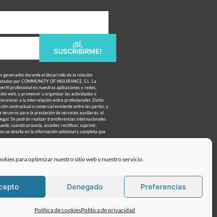
¡SÍ,
SUSCRIBIRME!
os generados durante el desarrollo de la relación
 tratados por COMMUNITY OF INSURANCE, S.L. La
perfil profesional en nuestras aplicaciones y redes,
 sitio web, y promover u organizar las actividades o
favorecer a la interrelación entre profesionales. Dicho
ción contractual o comercial existente entre las partes, y
 terceros para la prestación de servicios auxiliares, el
 legal. Se podrán realizar transferencias internacionales
uede, cuando proceda, acceder, rectificar, suprimir,
mo se detalla en la información adicional y completa que
okies para optimizar nuestro sitio web y nuestro servicio.
cepto
Denegado
Preferencias
tica de privacidad
Contacto
Política de cookies
Política de privacidad