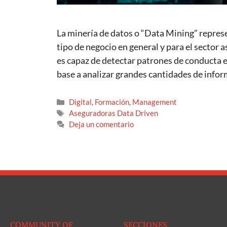
La minería de datos o “Data Mining” repre
tipo de negocio en general y para el sector 
es capaz de detectar patrones de conducta 
base a analizar grandes cantidades de info
Digital
,
Formación
,
Management
Aseguradoras Data Driven
Deja un comentario
COMMUNITY OF
SECCIONES