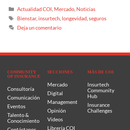
Actualidad COI
,
Mercado
,
Noticias
Bienstar
,
insurtech
,
longevidad
,
seguros
Deja un comentario
COMMUNITY
SECCIONES
MÁS DE COI
OF INSURANCE
Mercado
Insurtech
Consultoría
Community
Digital
Hub
Comunicación
Management
Insurance
Eventos
Opinión
Challenges
Talento &
Vídeos
Conocimiento
Librería COI
Contáctanos