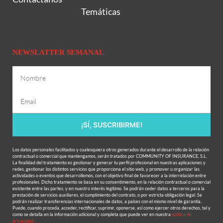
Temáticas
NEWSLATTER SEMANAL
¡SÍ, SUSCRIBIRME!
Los datos personales facilitados y cualesquiera otros generados durante el desarrollo de la relación
contractual o comercial que mantengamos, serán tratados por COMMUNITY OF INSURANCE, S.L.
La finalidad del tratamiento es gestionar y generar tu perfil profesional en nuestras aplicaciones y
redes, gestionar los distintos servicios que proporciona el sitio web, y promover u organizar las
actividades o eventos que desarrollemos, con el objetivo final de favorecer a la interrelación entre
profesionales. Dicho tratamiento se basa en su consentimiento, en la relación contractual o comercial
existente entre las partes, y en nuestro interés legítimo. Se podrán ceder datos a terceros para la
prestación de servicios auxiliares, el cumplimiento del contrato, o por estricta obligación legal. Se
podrán realizar transferencias internacionales de datos, a países con el mismo nivel de garantía..
Puede, cuando proceda, acceder, rectificar, suprimir, oponerse, así como ejercer otros derechos, tal y
como se detalla en la información adicional y completa que puede ver en nuestra
política de
privacidad.