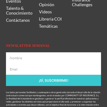
Eventos
Opinión
Challenges
Talento &
Vídeos
Conocimiento
Librería COI
Contáctanos
Temáticas
NEWSLATTER SEMANAL
¡SÍ, SUSCRIBIRME!
Los datos personales facilitados y cualesquiera otros generados durante el desarrollo de la relación
contractual o comercial que mantengamos, serán tratados por COMMUNITY OF INSURANCE, S.L.
La finalidad del tratamiento es gestionar y generar tu perfil profesional en nuestras aplicaciones y
redes, gestionar los distintos servicios que proporciona el sitio web, y promover u organizar las
actividades o eventos que desarrollemos, con el objetivo final de favorecer a la interrelación entre