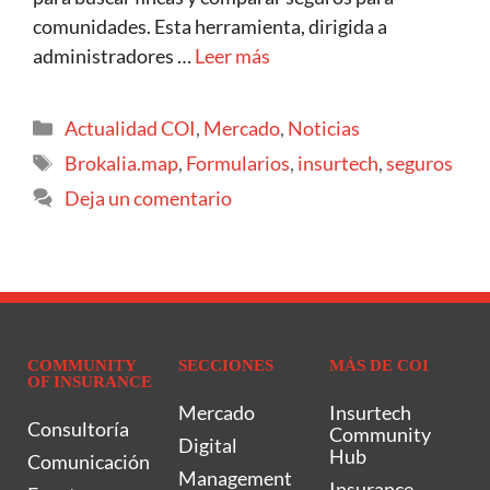
comunidades. Esta herramienta, dirigida a
administradores …
Leer más
Actualidad COI
,
Mercado
,
Noticias
Brokalia.map
,
Formularios
,
insurtech
,
seguros
Deja un comentario
COMMUNITY
SECCIONES
MÁS DE COI
OF INSURANCE
Mercado
Insurtech
Consultoría
Community
Digital
Hub
Comunicación
Management
Insurance