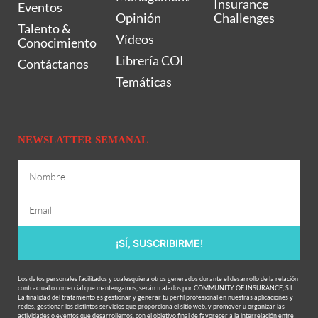
Insurance
Eventos
Opinión
Challenges
Talento &
Vídeos
Conocimiento
Librería COI
Contáctanos
Temáticas
NEWSLATTER SEMANAL
¡SÍ, SUSCRIBIRME!
Los datos personales facilitados y cualesquiera otros generados durante el desarrollo de la relación
contractual o comercial que mantengamos, serán tratados por COMMUNITY OF INSURANCE, S.L.
La finalidad del tratamiento es gestionar y generar tu perfil profesional en nuestras aplicaciones y
redes, gestionar los distintos servicios que proporciona el sitio web, y promover u organizar las
actividades o eventos que desarrollemos, con el objetivo final de favorecer a la interrelación entre