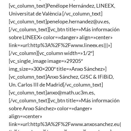
[vc_column_text]Penélope Hernández, LINEEX,
Universitat de València [/vc_column_text]
[vc_column_text]penelope.hernandez@uv.es,
[/vc_column_text][vc_btn title=»Más información
sobre LINEEX» color=»danger» align=»center»
link=»url:http%3A%2F%2Fwww.lineex.es|||»]
[/vc_column][vc_column width=»1/2″]
[vc_single_image image=»29205″
img_size=»300×200″ title=»Anxo Sánchez»]
[vc_column_text]Anxo Sánchez, GISC & IFiBiD,
Un. Carlos III de Madrid[/vc_column_text]
[vc_column_text]anxo@math.uc3m.es,
[/vc_column_text][vc_btn title=»Más información
sobre Anxo Sánchez» color=»danger»
align=»center»
link=»url:http%3A%2F%2Fwww.anxosanchez.eu|