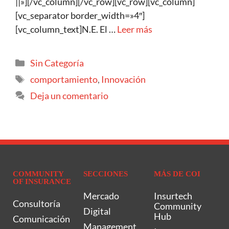
||»][/vc_column][/vc_row][vc_row][vc_column]
[vc_separator border_width=»4″]
[vc_column_text]N.E. El …
Leer más
Sin Categoría
comportamiento
,
Innovación
Deja un comentario
COMMUNITY
SECCIONES
MÁS DE COI
OF INSURANCE
Mercado
Insurtech
Consultoría
Community
Digital
Hub
Comunicación
Management