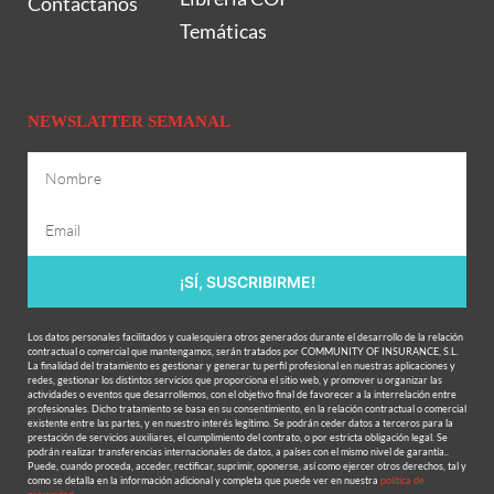
Contáctanos
Temáticas
NEWSLATTER SEMANAL
¡SÍ, SUSCRIBIRME!
Los datos personales facilitados y cualesquiera otros generados durante el desarrollo de la relación
contractual o comercial que mantengamos, serán tratados por COMMUNITY OF INSURANCE, S.L.
La finalidad del tratamiento es gestionar y generar tu perfil profesional en nuestras aplicaciones y
redes, gestionar los distintos servicios que proporciona el sitio web, y promover u organizar las
actividades o eventos que desarrollemos, con el objetivo final de favorecer a la interrelación entre
profesionales. Dicho tratamiento se basa en su consentimiento, en la relación contractual o comercial
existente entre las partes, y en nuestro interés legítimo. Se podrán ceder datos a terceros para la
prestación de servicios auxiliares, el cumplimiento del contrato, o por estricta obligación legal. Se
podrán realizar transferencias internacionales de datos, a países con el mismo nivel de garantía..
Puede, cuando proceda, acceder, rectificar, suprimir, oponerse, así como ejercer otros derechos, tal y
como se detalla en la información adicional y completa que puede ver en nuestra
política de