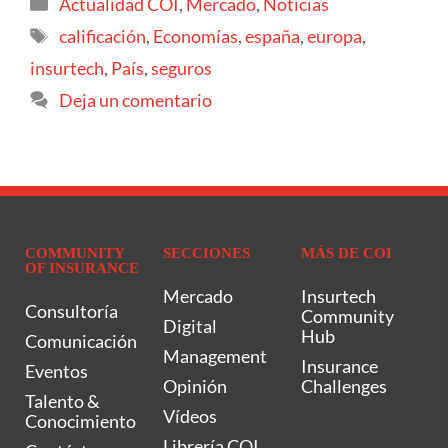
Actualidad COI
,
Mercado
,
Noticias
calificación
,
Economías
,
españa
,
europa
,
insurtech
,
País
,
seguros
Deja un comentario
COMMUNITY
SECCIONES
MÁS DE COI
OF INSURANCE
Mercado
Insurtech
Consultoría
Community
Digital
Hub
Comunicación
Management
Insurance
Eventos
Opinión
Challenges
Talento &
Vídeos
Conocimiento
Librería COI