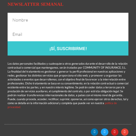
NEWSLATTER SEMANAL
¡SÍ, SUSCRIBIRME!
Los datos personales facilitados y cualesquiera otros generados durante el desarrollo de la relación
contractual o comercial que mantengamos, serán tratados por COMMUNITY OF INSURANCE, S.L.
La finalidad del tratamiento es gestionar y generar tu perfil profesional en nuestras aplicaciones y
redes, gestionar los distintos servicios que proporciona el sitio web, y promover u organizar las
actividades o eventos que desarrollemos, con el objetivo final de favorecer a la interrelación entre
profesionales. Dicho tratamiento se basa en su consentimiento, en la relación contractual o comercial
existente entre las partes, y en nuestro interés legítimo. Se podrán ceder datos a terceros para la
prestación de servicios auxiliares, el cumplimiento del contrato, o por estricta obligación legal. Se
podrán realizar transferencias internacionales de datos, a países con el mismo nivel de garantía..
Puede, cuando proceda, acceder, rectificar, suprimir, oponerse, así como ejercer otros derechos, tal y
como se detalla en la información adicional y completa que puede ver en nuestra
política de
privacidad.