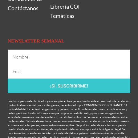
Librería COI
Contáctanos
Temáticas
NEWSLATTER SEMANAL
¡SÍ, SUSCRIBIRME!
Los datos personales facilitados y cualesquiera otros generados durante el desarrollo de la relación
contractual o comercial que mantengamos, serán tratados por COMMUNITY OF INSURANCE, S.L.
La finalidad del tratamiento es gestionar y generar tu perfil profesional en nuestras aplicaciones y
redes, gestionar los distintos servicios que proporciona el sitio web, y promover u organizar las
actividades o eventos que desarrollemos, con el objetivo final de favorecer a la interrelación entre
profesionales. Dicho tratamiento se basa en su consentimiento, en la relación contractual o comercial
existente entre las partes, y en nuestro interés legítimo. Se podrán ceder datos a terceros para la
prestación de servicios auxiliares, el cumplimiento del contrato, o por estricta obligación legal. Se
podrán realizar transferencias internacionales de datos, a países con el mismo nivel de garantía..
Puede, cuando proceda, acceder, rectificar, suprimir, oponerse, así como ejercer otros derechos, tal y