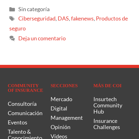
Sin categoría
Ciberseguridad
,
DAS
,
fakenews
,
Productos de
seguro
Deja un comentario
COMMUNITY
SECCIONES
MÁS DE COI
OF INSURANCE
Mercado
Insurtech
Consultoría
Community
Digital
Hub
Comunicación
Management
Insurance
Eventos
Opinión
Challenges
Talento &
Vídeos
Conocimiento