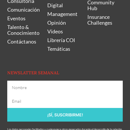
Consultoría
Community
Digital
Hub
Comunicación
Management
Insurance
Eventos
Opinión
Challenges
Talento &
Vídeos
Conocimiento
Librería COI
Contáctanos
Temáticas
NEWSLATTER SEMANAL
¡SÍ, SUSCRIBIRME!
Los datos personales facilitados y cualesquiera otros generados durante el desarrollo de la relación