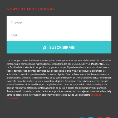
NEWSLATTER SEMANAL
¡SÍ, SUSCRIBIRME!
Los datos personales facilitados y cualesquiera otros generados durante el desarrollo de la relación
contractual o comercial que mantengamos, serán tratados por COMMUNITY OF INSURANCE, S.L.
La finalidad del tratamiento es gestionar y generar tu perfil profesional en nuestras aplicaciones y
redes, gestionar los distintos servicios que proporciona el sitio web, y promover u organizar las
actividades o eventos que desarrollemos, con el objetivo final de favorecer a la interrelación entre
profesionales. Dicho tratamiento se basa en su consentimiento, en la relación contractual o comercial
existente entre las partes, y en nuestro interés legítimo. Se podrán ceder datos a terceros para la
prestación de servicios auxiliares, el cumplimiento del contrato, o por estricta obligación legal. Se
podrán realizar transferencias internacionales de datos, a países con el mismo nivel de garantía..
Puede, cuando proceda, acceder, rectificar, suprimir, oponerse, así como ejercer otros derechos, tal y
como se detalla en la información adicional y completa que puede ver en nuestra
política de
privacidad.