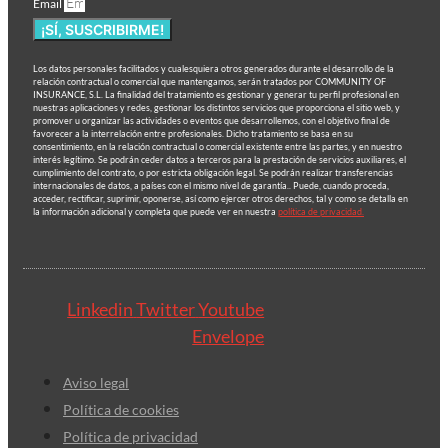
Email
¡SÍ, SUSCRIBIRME!
Los datos personales facilitados y cualesquiera otros generados durante el desarrollo de la
relación contractual o comercial que mantengamos, serán tratados por COMMUNITY OF
INSURANCE, S.L. La finalidad del tratamiento es gestionar y generar tu perfil profesional en
nuestras aplicaciones y redes, gestionar los distintos servicios que proporciona el sitio web, y
promover u organizar las actividades o eventos que desarrollemos, con el objetivo final de
favorecer a la interrelación entre profesionales. Dicho tratamiento se basa en su
consentimiento, en la relación contractual o comercial existente entre las partes, y en nuestro
interés legítimo. Se podrán ceder datos a terceros para la prestación de servicios auxiliares, el
cumplimiento del contrato, o por estricta obligación legal. Se podrán realizar transferencias
internacionales de datos, a países con el mismo nivel de garantía.. Puede, cuando proceda,
acceder, rectificar, suprimir, oponerse, así como ejercer otros derechos, tal y como se detalla en
la información adicional y completa que puede ver en nuestra
política de privacidad.
Linkedin
Twitter
Youtube
Envelope
Aviso legal
Política de cookies
Política de privacidad