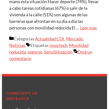
mano esta situación Hacer deporte (74%), llevar
a cabo tareas cotidianas (67%) o salir de la
vivienda a la calle (51%) son algunas de las
barreras que afrontan en su día a día las
personas con movilidad reducida El …
Leer más
Categorías
Actualidad COI
,
Mercado
,
Noticias
Etiquetas
insurtech
,
Movilidad
reducida
,
seguros
,
Sensibilización
Deja un
comentario
COMMUNITY OF
INSURANCE