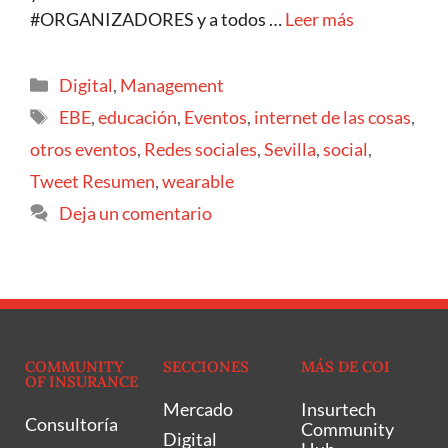
#ORGANIZADORES y a todos …
Leer más
Digital
,
Management
EBE
,
educación
,
Eventos
,
internet de las cosas
,
otros eventos
,
Redes sociales
,
Sevilla
,
social
,
Tweet Resumen
,
wearable
Deja un comentario
COMMUNITY
SECCIONES
MÁS DE COI
OF INSURANCE
Mercado
Insurtech
Consultoría
Community
Digital