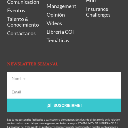
Hub
Comunicación
Management
Insurance
Eventos
Opinión
Challenges
Talento &
Vídeos
Conocimiento
Librería COI
Contáctanos
Temáticas
NEWSLATTER SEMANAL
¡SÍ, SUSCRIBIRME!
Los datos personales facilitados y cualesquiera otros generados durante el desarrollo de la relación
contractual o comercial que mantengamos, serán tratados por COMMUNITY OF INSURANCE, S.L.
La finalidad del tratamiento es gestionar y generar tu perfil profesional en nuestras aplicaciones y