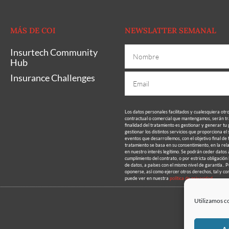
MÁS DE COI
NEWSLATTER SEMANAL
Insurtech Community
Hub
Insurance Challenges
Los datos personales facilitados y cualesquiera otr
contractual o comercial que mantengamos, serán
finalidad del tratamiento es gestionar y generar tu 
gestionar los distintos servicios que proporciona el
eventos que desarrollemos, con el objetivo final de 
tratamiento se basa en su consentimiento, en la rela
en nuestro interés legítimo. Se podrán ceder datos a
cumplimiento del contrato, o por estricta obligación
de datos, a países con el mismo nivel de garantía.. P
oponerse, así como ejercer otros derechos, tal y co
puede ver en nuestra
política de privacidad.
Utilizamos co