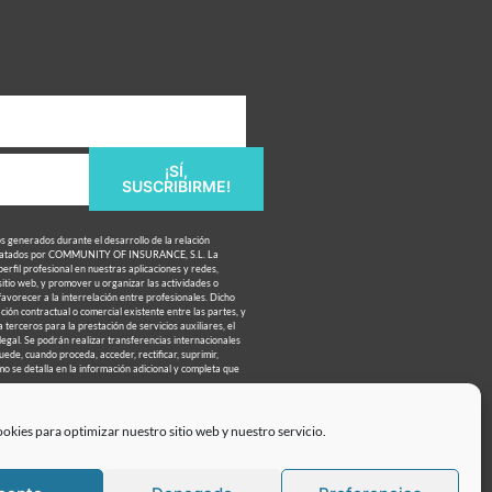
¡SÍ,
SUSCRIBIRME!
os generados durante el desarrollo de la relación
 tratados por COMMUNITY OF INSURANCE, S.L. La
perfil profesional en nuestras aplicaciones y redes,
 sitio web, y promover u organizar las actividades o
favorecer a la interrelación entre profesionales. Dicho
ción contractual o comercial existente entre las partes, y
 terceros para la prestación de servicios auxiliares, el
 legal. Se podrán realizar transferencias internacionales
uede, cuando proceda, acceder, rectificar, suprimir,
mo se detalla en la información adicional y completa que
okies para optimizar nuestro sitio web y nuestro servicio.