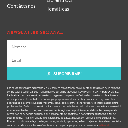
Librería COI
Contáctanos
Temáticas
NEWSLATTER SEMANAL
¡SÍ, SUSCRIBIRME!
Los datos personales facilitados y cualesquiera otros generados durante el desarrollo de la relación
contractual o comercial que mantengamos, serán tratados por COMMUNITY OF INSURANCE, S.L.
La finalidad del tratamiento es gestionar y generar tu perfil profesional en nuestras aplicaciones y
redes, gestionar los distintos servicios que proporciona el sitio web, y promover u organizar las
actividades o eventos que desarrollemos, con el objetivo final de favorecer a la interrelación entre
profesionales. Dicho tratamiento se basa en su consentimiento, en la relación contractual o comercial
existente entre las partes, y en nuestro interés legítimo. Se podrán ceder datos a terceros para la
prestación de servicios auxiliares, el cumplimiento del contrato, o por estricta obligación legal. Se
podrán realizar transferencias internacionales de datos, a países con el mismo nivel de garantía..
Puede, cuando proceda, acceder, rectificar, suprimir, oponerse, así como ejercer otros derechos, tal y
como se detalla en la información adicional y completa que puede ver en nuestra
política de