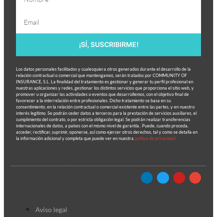
¡SÍ, SUSCRIBIRME!
Los datos personales facilitados y cualesquiera otros generados durante el desarrollo de la
relación contractual o comercial que mantengamos, serán tratados por COMMUNITY OF
INSURANCE, S.L. La finalidad del tratamiento es gestionar y generar tu perfil profesional en
nuestras aplicaciones y redes, gestionar los distintos servicios que proporciona el sitio web, y
promover u organizar las actividades o eventos que desarrollemos, con el objetivo final de
favorecer a la interrelación entre profesionales. Dicho tratamiento se basa en su
consentimiento, en la relación contractual o comercial existente entre las partes, y en nuestro
interés legítimo. Se podrán ceder datos a terceros para la prestación de servicios auxiliares, el
cumplimiento del contrato, o por estricta obligación legal. Se podrán realizar transferencias
internacionales de datos, a países con el mismo nivel de garantía.. Puede, cuando proceda,
acceder, rectificar, suprimir, oponerse, así como ejercer otros derechos, tal y como se detalla en
la información adicional y completa que puede ver en nuestra
política de privacidad.
Aviso legal