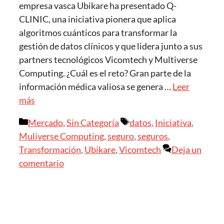
empresa vasca Ubikare ha presentado Q-
CLINIC, una iniciativa pionera que aplica
algoritmos cuánticos para transformar la
gestión de datos clínicos y que lidera junto a sus
partners tecnológicos Vicomtech y Multiverse
Computing. ¿Cuál es el reto? Gran parte de la
información médica valiosa se genera …
Leer
más
Mercado
,
Sin Categoría
datos
,
Iniciativa
,
Muliverse Computing
,
seguro
,
seguros
,
Transformación
,
Ubikare
,
Vicomtech
Deja un
comentario