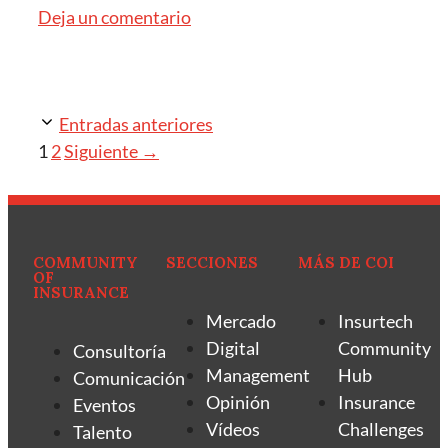
Deja un comentario
Entradas anteriores
1
2
Siguiente
→
COMMUNITY
SECCIONES
MÁS DE COI
OF
INSURANCE
Mercado
Insurtech
Digital
Community
Consultoría
Management
Hub
Comunicación
Opinión
Insurance
Eventos
Vídeos
Challenges
Talento