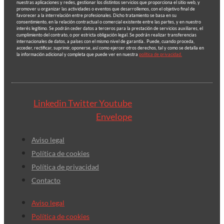
nuestras aplicaciones y redes, gestionar los distintos servicios que proporciona el sitio web, y
promover u organizar las actividades o eventos que desarrollemos, con el objetivo final de
favorecer a la interrelación entre profesionales. Dicho tratamiento se basa en su
consentimiento, en la relación contractual o comercial existente entre las partes, y en nuestro
interés legítimo. Se podrán ceder datos a terceros para la prestación de servicios auxiliares, el
cumplimiento del contrato, o por estricta obligación legal. Se podrán realizar transferencias
internacionales de datos, a países con el mismo nivel de garantía.. Puede, cuando proceda,
acceder, rectificar, suprimir, oponerse, así como ejercer otros derechos, tal y como se detalla en
la información adicional y completa que puede ver en nuestra
política de privacidad.
Linkedin
Twitter
Youtube
Envelope
Aviso legal
Política de cookies
Política de privacidad
Contacto
Aviso legal
Política de cookies