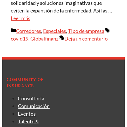
solidaridad y soluciones imaginativas que
eviten la expansión de la enfermedad. Así las …
Leer más
Categorías
Etiquet
Corredores
,
Especiales
,
Tipo de empresa
covid19
,
Globalfinanz
Deja un comentario
COMMUNITY OF
INSURANCE
Consultoría
Comunicación
Eventos
Talento &