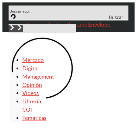
Saltar
al
Buscar
contenido
Linkedin
Twitter
Youtube
Envelope
Mercado
Digital
Management
Opinión
Vídeos
Librería
COI
Temáticas