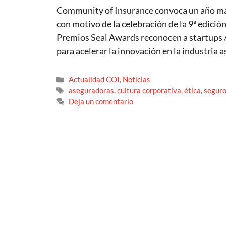
Community of Insurance convoca un año más
con motivo de la celebración de la 9ª edici
Premios Seal Awards reconocen a startups /
para acelerar la innovación en la industria
Actualidad COI
,
Noticias
aseguradoras
,
cultura corporativa
,
ética
,
segur
Deja un comentario