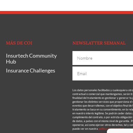
MÁS DE COI
NEWSLATTER SEMANAL
Insurtech Community
Hub
Insurance Challenges
Los datos personales facilitados y cualesquiera otr
contractual o comercial que mantengamos, serán
finalidad del tratamiento es gestionar y generar tu 
gestionar los distintos servicios que proporciona el
eventos que desarrollemos, con el objetivo final de 
tratamiento se basa en su consentimiento, en la rela
en nuestro interés legítimo. Se podrán ceder datos a
cumplimiento del contrato, o por estricta obligación
de datos, a países con el mismo nivel de garantía.. P
oponerse, así como ejercer otros derechos, tal y co
puede ver en nuestra
política de privacidad.