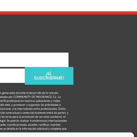
¡SÍ,
SUSCRIBIRME!
os generados durante el desarrollo de la relación
 tratados por COMMUNITY OF INSURANCE, S.L. La
perfil profesional en nuestras aplicaciones y redes,
 sitio web, y promover u organizar las actividades o
favorecer a la interrelación entre profesionales. Dicho
ción contractual o comercial existente entre las partes, y
 terceros para la prestación de servicios auxiliares, el
 legal. Se podrán realizar transferencias internacionales
uede, cuando proceda, acceder, rectificar, suprimir,
mo se detalla en la información adicional y completa que