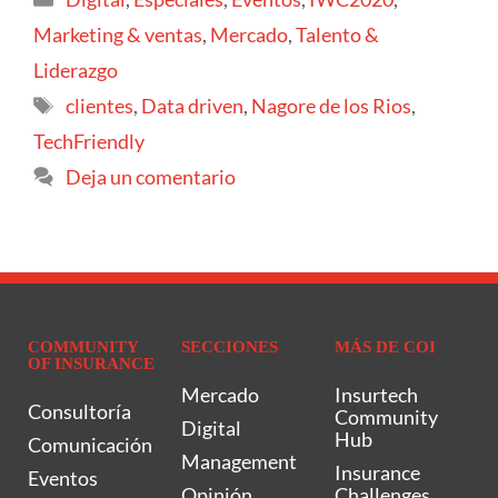
Marketing & ventas
,
Mercado
,
Talento &
Liderazgo
clientes
,
Data driven
,
Nagore de los Rios
,
TechFriendly
Deja un comentario
COMMUNITY
SECCIONES
MÁS DE COI
OF INSURANCE
Mercado
Insurtech
Consultoría
Community
Digital
Hub
Comunicación
Management
Insurance
Eventos
Opinión
Challenges