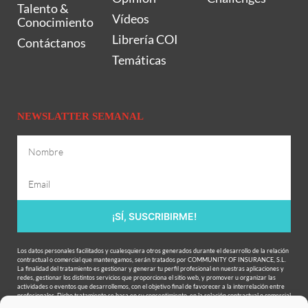
Talento &
Vídeos
Conocimiento
Librería COI
Contáctanos
Temáticas
NEWSLATTER SEMANAL
¡SÍ, SUSCRIBIRME!
Los datos personales facilitados y cualesquiera otros generados durante el desarrollo de la relación
contractual o comercial que mantengamos, serán tratados por COMMUNITY OF INSURANCE, S.L.
La finalidad del tratamiento es gestionar y generar tu perfil profesional en nuestras aplicaciones y
redes, gestionar los distintos servicios que proporciona el sitio web, y promover u organizar las
actividades o eventos que desarrollemos, con el objetivo final de favorecer a la interrelación entre
profesionales. Dicho tratamiento se basa en su consentimiento, en la relación contractual o comercial
existente entre las partes, y en nuestro interés legítimo. Se podrán ceder datos a terceros para la