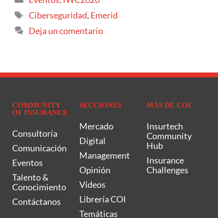
Ciberseguridad
,
Emerid
Deja un comentario
COMMUNITY
SECCIONES
MÁS DE COI
OF INSURANCE
Mercado
Insurtech
Consultoría
Community
Digital
Hub
Comunicación
Management
Insurance
Eventos
Opinión
Challenges
Talento &
Vídeos
Conocimiento
Librería COI
Contáctanos
Temáticas