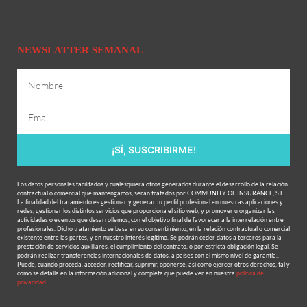
NEWSLATTER SEMANAL
¡SÍ, SUSCRIBIRME!
Los datos personales facilitados y cualesquiera otros generados durante el desarrollo de la relación
contractual o comercial que mantengamos, serán tratados por COMMUNITY OF INSURANCE, S.L.
La finalidad del tratamiento es gestionar y generar tu perfil profesional en nuestras aplicaciones y
redes, gestionar los distintos servicios que proporciona el sitio web, y promover u organizar las
actividades o eventos que desarrollemos, con el objetivo final de favorecer a la interrelación entre
profesionales. Dicho tratamiento se basa en su consentimiento, en la relación contractual o comercial
existente entre las partes, y en nuestro interés legítimo. Se podrán ceder datos a terceros para la
prestación de servicios auxiliares, el cumplimiento del contrato, o por estricta obligación legal. Se
podrán realizar transferencias internacionales de datos, a países con el mismo nivel de garantía..
Puede, cuando proceda, acceder, rectificar, suprimir, oponerse, así como ejercer otros derechos, tal y
como se detalla en la información adicional y completa que puede ver en nuestra
política de
privacidad.