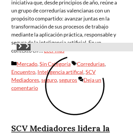
iniciativa que, desde principios de año, reúne a
un grupo de corredurías valencianas con un
propósito compartido: avanzar juntas en la
transformación de sus procesos de trabajo
mediante la aplicación práctica, responsable y
segura de la inteligencia artificial. En un
contexto en …
Leer más
Mercado
,
Sin Categoría
Corredurias
,
Encuentro
,
Inteligencia artifical
,
SCV
Mediadores
,
seguro
,
seguros
Deja un
comentario
SCV Mediadores lidera la