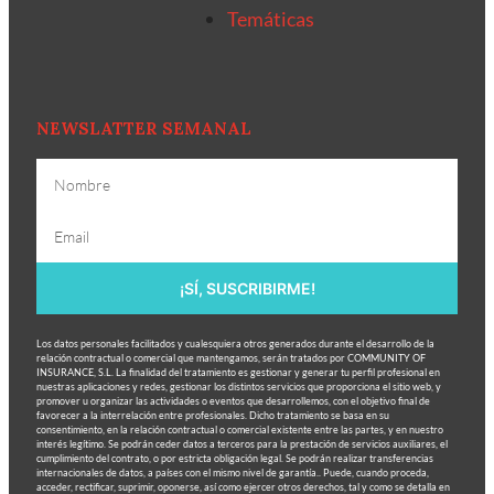
Temáticas
NEWSLATTER SEMANAL
¡SÍ, SUSCRIBIRME!
Los datos personales facilitados y cualesquiera otros generados durante el desarrollo de la
relación contractual o comercial que mantengamos, serán tratados por COMMUNITY OF
INSURANCE, S.L. La finalidad del tratamiento es gestionar y generar tu perfil profesional en
nuestras aplicaciones y redes, gestionar los distintos servicios que proporciona el sitio web, y
promover u organizar las actividades o eventos que desarrollemos, con el objetivo final de
favorecer a la interrelación entre profesionales. Dicho tratamiento se basa en su
consentimiento, en la relación contractual o comercial existente entre las partes, y en nuestro
interés legítimo. Se podrán ceder datos a terceros para la prestación de servicios auxiliares, el
cumplimiento del contrato, o por estricta obligación legal. Se podrán realizar transferencias
internacionales de datos, a países con el mismo nivel de garantía.. Puede, cuando proceda,
acceder, rectificar, suprimir, oponerse, así como ejercer otros derechos, tal y como se detalla en