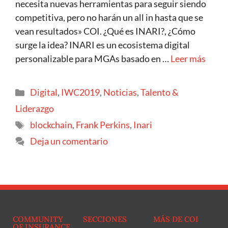
necesita nuevas herramientas para seguir siendo
competitiva, pero no harán un all in hasta que se
vean resultados» COI. ¿Qué es INARI?, ¿Cómo
surge la idea? INARI es un ecosistema digital
personalizable para MGAs basado en …
Leer más
Digital
,
IWC2019
,
Noticias
,
Talento &
Liderazgo
blockchain
,
Frank Perkins
,
Inari
Deja un comentario
COMMUNITY
SECCIONES
MÁS DE COI
OF INSURANCE