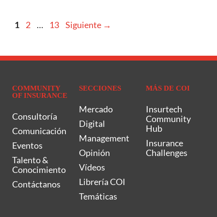
1
2
…
13
Siguiente
→
COMMUNITY
SECCIONES
MÁS DE COI
OF INSURANCE
Mercado
Insurtech
Consultoría
Community
Digital
Hub
Comunicación
Management
Insurance
Eventos
Opinión
Challenges
Talento &
Vídeos
Conocimiento
Librería COI
Contáctanos
Temáticas