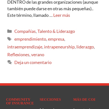
DENTRO de las grandes organizaciones (aunque
también puede darse en otras más pequeñas)..
Este término, llamado …
Leer más
Compañías
,
Talento & Liderazgo
emprendimiento
,
empresa
,
intraemprendizaje
,
intrapeneurship
,
liderazgo
,
Reflexiones
,
verano
Deja un comentario
COMMUNITY
SECCIONES
MÁS DE COI
OF INSURANCE