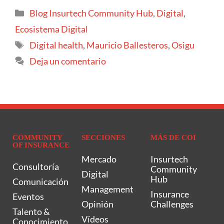
Blog Insurtech Community Hub
,
Digital
,
Ecosistema Digital
Digital health
,
Mauricio Ballesteros
,
Osigu
Deja un comentario
COMMUNITY
SECCIONES
MÁS DE COI
OF INSURANCE
Mercado
Insurtech
Consultoría
Community
Digital
Hub
Comunicación
Management
Insurance
Eventos
Opinión
Challenges
Talento &
Vídeos
Conocimiento