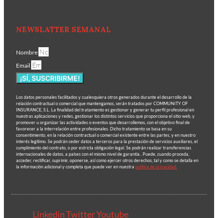
NEWSLATTER SEMANAL
Nombre
Email
¡SÍ, SUSCRIBIRME!
Los datos personales facilitados y cualesquiera otros generados durante el desarrollo de la
relación contractual o comercial que mantengamos, serán tratados por COMMUNITY OF
INSURANCE, S.L. La finalidad del tratamiento es gestionar y generar tu perfil profesional en
nuestras aplicaciones y redes, gestionar los distintos servicios que proporciona el sitio web, y
promover u organizar las actividades o eventos que desarrollemos, con el objetivo final de
favorecer a la interrelación entre profesionales. Dicho tratamiento se basa en su
consentimiento, en la relación contractual o comercial existente entre las partes, y en nuestro
interés legítimo. Se podrán ceder datos a terceros para la prestación de servicios auxiliares, el
cumplimiento del contrato, o por estricta obligación legal. Se podrán realizar transferencias
internacionales de datos, a países con el mismo nivel de garantía.. Puede, cuando proceda,
acceder, rectificar, suprimir, oponerse, así como ejercer otros derechos, tal y como se detalla en
la información adicional y completa que puede ver en nuestra
política de privacidad.
Linkedin
Twitter
Youtube