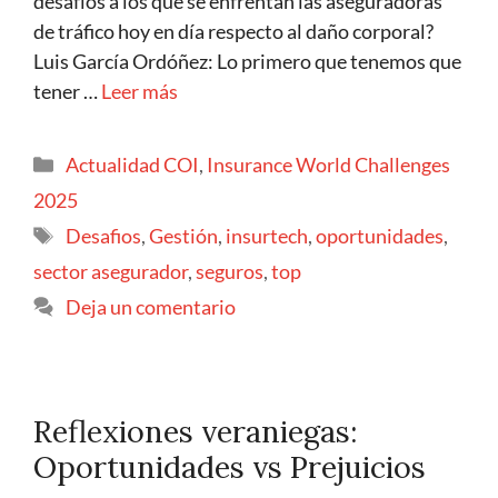
desafíos a los que se enfrentan las aseguradoras
de tráfico hoy en día respecto al daño corporal?
Luis García Ordóñez: Lo primero que tenemos que
tener …
Leer más
Actualidad COI
,
Insurance World Challenges
2025
Desafios
,
Gestión
,
insurtech
,
oportunidades
,
sector asegurador
,
seguros
,
top
Deja un comentario
Reflexiones veraniegas:
Oportunidades vs Prejuicios