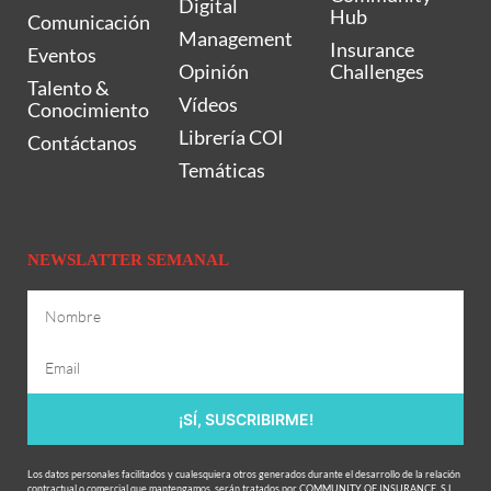
Digital
Hub
Comunicación
Management
Insurance
Eventos
Opinión
Challenges
Talento &
Vídeos
Conocimiento
Librería COI
Contáctanos
Temáticas
NEWSLATTER SEMANAL
¡SÍ, SUSCRIBIRME!
Los datos personales facilitados y cualesquiera otros generados durante el desarrollo de la relación
contractual o comercial que mantengamos, serán tratados por COMMUNITY OF INSURANCE, S.L.