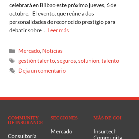
celebrará en Bilbao este próximo jueves, 6 de
octubre. El evento, que reúne a dos
personalidades de reconocido prestigio para
debatir sobre …
Leer más
Mercado
,
Noticias
gestión talento
,
seguros
,
solunion
,
talento
Deja un comentario
COMMUNITY
SECCIONES
MÁS DE COI
OF INSURANCE
Mercado
Insurtech
Consultoría
Community