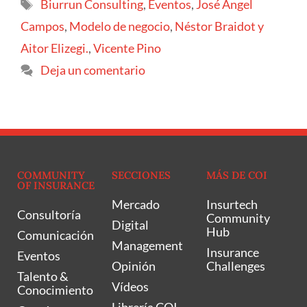
Biurrun Consulting
,
Eventos
,
José Ángel
Campos
,
Modelo de negocio
,
Néstor Braidot y
Aitor Elizegi.
,
Vicente Pino
Deja un comentario
COMMUNITY
SECCIONES
MÁS DE COI
OF INSURANCE
Mercado
Insurtech
Consultoría
Community
Digital
Hub
Comunicación
Management
Insurance
Eventos
Opinión
Challenges
Talento &
Vídeos
Conocimiento