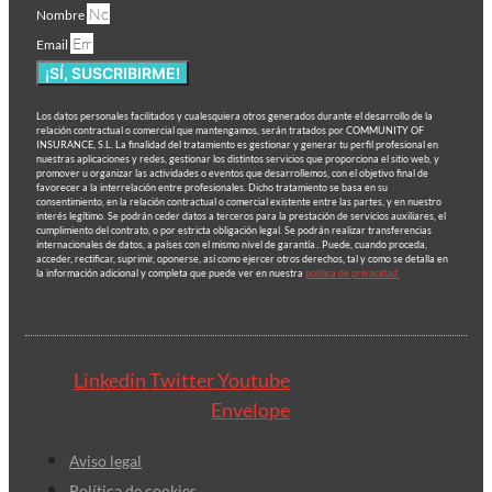
Nombre
Email
¡SÍ, SUSCRIBIRME!
Los datos personales facilitados y cualesquiera otros generados durante el desarrollo de la
relación contractual o comercial que mantengamos, serán tratados por COMMUNITY OF
INSURANCE, S.L. La finalidad del tratamiento es gestionar y generar tu perfil profesional en
nuestras aplicaciones y redes, gestionar los distintos servicios que proporciona el sitio web, y
promover u organizar las actividades o eventos que desarrollemos, con el objetivo final de
favorecer a la interrelación entre profesionales. Dicho tratamiento se basa en su
consentimiento, en la relación contractual o comercial existente entre las partes, y en nuestro
interés legítimo. Se podrán ceder datos a terceros para la prestación de servicios auxiliares, el
cumplimiento del contrato, o por estricta obligación legal. Se podrán realizar transferencias
internacionales de datos, a países con el mismo nivel de garantía.. Puede, cuando proceda,
acceder, rectificar, suprimir, oponerse, así como ejercer otros derechos, tal y como se detalla en
la información adicional y completa que puede ver en nuestra
política de privacidad.
Linkedin
Twitter
Youtube
Envelope
Aviso legal
Política de cookies