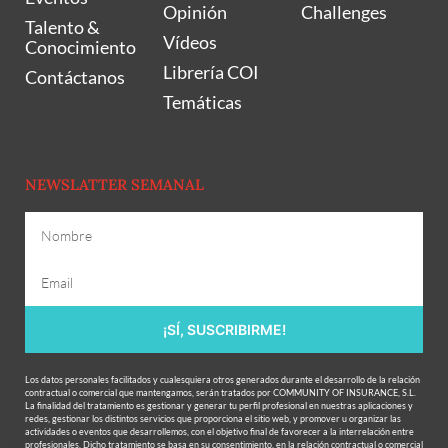
Opinión
Challenges
Talento &
Vídeos
Conocimiento
Librería COI
Contáctanos
Temáticas
NEWSLATTER SEMANAL
¡SÍ, SUSCRIBIRME!
Los datos personales facilitados y cualesquiera otros generados durante el desarrollo de la relación
contractual o comercial que mantengamos, serán tratados por COMMUNITY OF INSURANCE, S.L.
La finalidad del tratamiento es gestionar y generar tu perfil profesional en nuestras aplicaciones y
redes, gestionar los distintos servicios que proporciona el sitio web, y promover u organizar las
actividades o eventos que desarrollemos, con el objetivo final de favorecer a la interrelación entre
profesionales. Dicho tratamiento se basa en su consentimiento, en la relación contractual o comercial