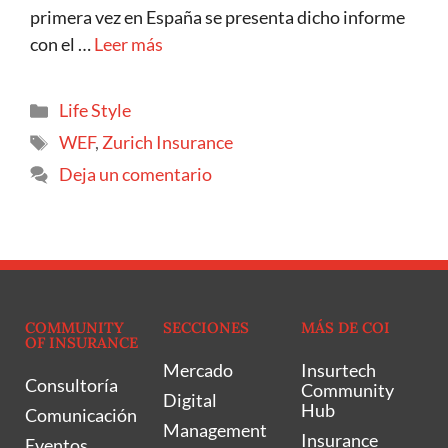
primera vez en España se presenta dicho informe
con el …
Leer más
Life Style
WEF
,
Zurich Insurance
Deja un comentario
COMMUNITY
SECCIONES
MÁS DE COI
OF INSURANCE
Mercado
Insurtech
Consultoría
Community
Digital
Hub
Comunicación
Management
Insurance
Eventos