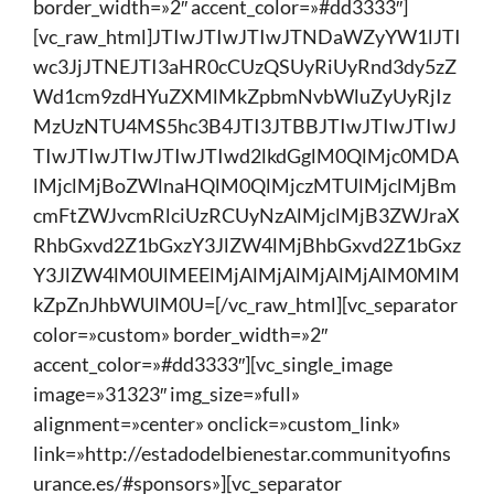
border_width=»2″ accent_color=»#dd3333″]
[vc_raw_html]JTIwJTIwJTIwJTNDaWZyYW1lJTI
wc3JjJTNEJTI3aHR0cCUzQSUyRiUyRnd3dy5zZ
Wd1cm9zdHYuZXMlMkZpbmNvbWluZyUyRjIz
MzUzNTU4MS5hc3B4JTI3JTBBJTIwJTIwJTIwJ
TIwJTIwJTIwJTIwJTIwd2lkdGglM0QlMjc0MDA
lMjclMjBoZWlnaHQlM0QlMjczMTUlMjclMjBm
cmFtZWJvcmRlciUzRCUyNzAlMjclMjB3ZWJraX
RhbGxvd2Z1bGxzY3JlZW4lMjBhbGxvd2Z1bGxz
Y3JlZW4lM0UlMEElMjAlMjAlMjAlMjAlM0MlM
kZpZnJhbWUlM0U=[/vc_raw_html][vc_separator
color=»custom» border_width=»2″
accent_color=»#dd3333″][vc_single_image
image=»31323″ img_size=»full»
alignment=»center» onclick=»custom_link»
link=»http://estadodelbienestar.communityofins
urance.es/#sponsors»][vc_separator