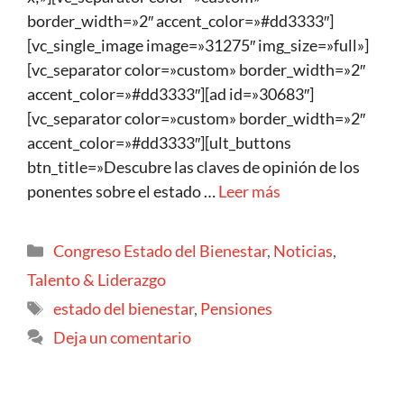
border_width=»2″ accent_color=»#dd3333″]
[vc_single_image image=»31275″ img_size=»full»]
[vc_separator color=»custom» border_width=»2″
accent_color=»#dd3333″][ad id=»30683″]
[vc_separator color=»custom» border_width=»2″
accent_color=»#dd3333″][ult_buttons
btn_title=»Descubre las claves de opinión de los
ponentes sobre el estado …
Leer más
Congreso Estado del Bienestar
,
Noticias
,
Talento & Liderazgo
estado del bienestar
,
Pensiones
Deja un comentario