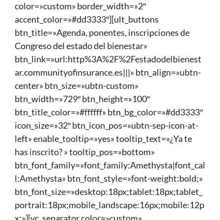
color=»custom» border_width=»2″
accent_color=»#dd3333″][ult_buttons
btn_title=»Agenda, ponentes, inscripciones de
Congreso del estado del bienestar»
btn_link=»url:http%3A%2F%2Festadodelbienest
ar.communityofinsurance.es|||» btn_align=»ubtn-
center» btn_size=»ubtn-custom»
btn_width=»729″ btn_height=»100″
btn_title_color=»#ffffff» btn_bg_color=»#dd3333″
icon_size=»32″ btn_icon_pos=»ubtn-sep-icon-at-
left» enable_tooltip=»yes» tooltip_text=»¿Ya te
has inscrito? » tooltip_pos=»bottom»
btn_font_family=»font_family:Amethysta|font_cal
l:Amethysta» btn_font_style=»font-weight:bold;»
btn_font_size=»desktop:18px;tablet:18px;tablet_
portrait:18px;mobile_landscape:16px;mobile:12p
x;»][vc_separator color=»custom»