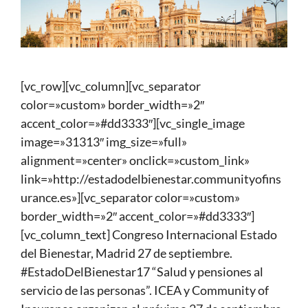
[vc_row][vc_column][vc_separator
color=»custom» border_width=»2″
accent_color=»#dd3333″][vc_single_image
image=»31313″ img_size=»full»
alignment=»center» onclick=»custom_link»
link=»http://estadodelbienestar.communityofins
urance.es»][vc_separator color=»custom»
border_width=»2″ accent_color=»#dd3333″]
[vc_column_text] Congreso Internacional Estado
del Bienestar, Madrid 27 de septiembre.
#EstadoDelBienestar17 “Salud y pensiones al
servicio de las personas”. ICEA y Community of