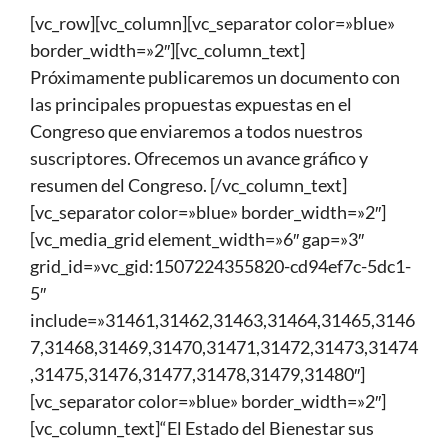
[vc_row][vc_column][vc_separator color=»blue»
border_width=»2″][vc_column_text]
Próximamente publicaremos un documento con
las principales propuestas expuestas en el
Congreso que enviaremos a todos nuestros
suscriptores. Ofrecemos un avance gráfico y
resumen del Congreso. [/vc_column_text]
[vc_separator color=»blue» border_width=»2″]
[vc_media_grid element_width=»6″ gap=»3″
grid_id=»vc_gid:1507224355820-cd94ef7c-5dc1-
5″
include=»31461,31462,31463,31464,31465,3146
7,31468,31469,31470,31471,31472,31473,31474
,31475,31476,31477,31478,31479,31480″]
[vc_separator color=»blue» border_width=»2″]
[vc_column_text]“El Estado del Bienestar sus