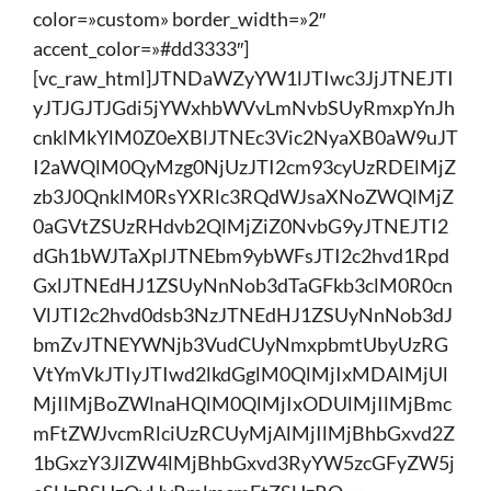
color=»custom» border_width=»2″
accent_color=»#dd3333″]
[vc_raw_html]JTNDaWZyYW1lJTIwc3JjJTNEJTI
yJTJGJTJGdi5jYWxhbWVvLmNvbSUyRmxpYnJh
cnklMkYlM0Z0eXBlJTNEc3Vic2NyaXB0aW9uJT
I2aWQlM0QyMzg0NjUzJTI2cm93cyUzRDElMjZ
zb3J0QnklM0RsYXRlc3RQdWJsaXNoZWQlMjZ
0aGVtZSUzRHdvb2QlMjZiZ0NvbG9yJTNEJTI2
dGh1bWJTaXplJTNEbm9ybWFsJTI2c2hvd1Rpd
GxlJTNEdHJ1ZSUyNnNob3dTaGFkb3clM0R0cn
VlJTI2c2hvd0dsb3NzJTNEdHJ1ZSUyNnNob3dJ
bmZvJTNEYWNjb3VudCUyNmxpbmtUbyUzRG
VtYmVkJTIyJTIwd2lkdGglM0QlMjIxMDAlMjUl
MjIlMjBoZWlnaHQlM0QlMjIxODUlMjIlMjBmc
mFtZWJvcmRlciUzRCUyMjAlMjIlMjBhbGxvd2Z
1bGxzY3JlZW4lMjBhbGxvd3RyYW5zcGFyZW5j