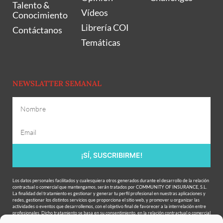
Talento &
Vídeos
Conocimiento
Librería COI
Contáctanos
Temáticas
NEWSLATTER SEMANAL
¡SÍ, SUSCRIBIRME!
Los datos personales facilitados y cualesquiera otros generados durante el desarrollo de la relación
contractual o comercial que mantengamos, serán tratados por COMMUNITY OF INSURANCE, S.L.
La finalidad del tratamiento es gestionar y generar tu perfil profesional en nuestras aplicaciones y
redes, gestionar los distintos servicios que proporciona el sitio web, y promover u organizar las
actividades o eventos que desarrollemos, con el objetivo final de favorecer a la interrelación entre
profesionales. Dicho tratamiento se basa en su consentimiento, en la relación contractual o comercial
existente entre las partes, y en nuestro interés legítimo. Se podrán ceder datos a terceros para la