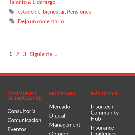
Talento & Liderazgo
estado del bienestar
,
Pensiones
Deja un comentario
1
2
3
Siguiente
→
COMMUNITY
SECCIONES
MÁS DE COI
OF INSURANCE
Mercado
Insurtech
Consultoría
Community
Digital
Hub
Comunicación
Management
Insurance
Eventos
Opinión
Challenges