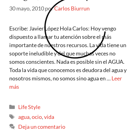
30 mayo, 2010
por
Carlos Biurrun
Escribe: Javier López Hola Carlos: Hoy vengo
dispuesto a llamar tu atención sobre el más
importante de nuestros recursos. La vida tiene un
soporte ineludible y del que muchas veces no
somos conscientes. Nada es posible sin el AGUA.
Toda la vida que conocemos es deudora del agua y
nosotros mismos, no somos sino agua en …
Leer
más
Life Style
agua
,
ocio
,
vida
Deja un comentario