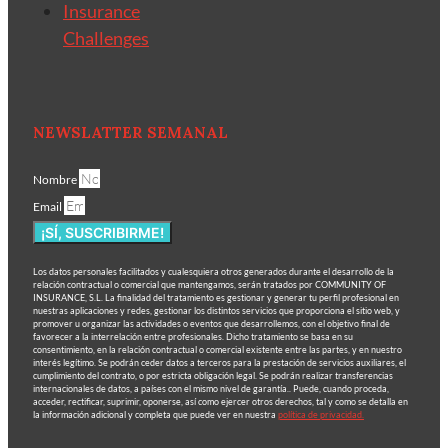
Insurance
Challenges
NEWSLATTER SEMANAL
Nombre
Email
¡SÍ, SUSCRIBIRME!
Los datos personales facilitados y cualesquiera otros generados durante el desarrollo de la
relación contractual o comercial que mantengamos, serán tratados por COMMUNITY OF
INSURANCE, S.L. La finalidad del tratamiento es gestionar y generar tu perfil profesional en
nuestras aplicaciones y redes, gestionar los distintos servicios que proporciona el sitio web, y
promover u organizar las actividades o eventos que desarrollemos, con el objetivo final de
favorecer a la interrelación entre profesionales. Dicho tratamiento se basa en su
consentimiento, en la relación contractual o comercial existente entre las partes, y en nuestro
interés legítimo. Se podrán ceder datos a terceros para la prestación de servicios auxiliares, el
cumplimiento del contrato, o por estricta obligación legal. Se podrán realizar transferencias
internacionales de datos, a países con el mismo nivel de garantía.. Puede, cuando proceda,
acceder, rectificar, suprimir, oponerse, así como ejercer otros derechos, tal y como se detalla en
la información adicional y completa que puede ver en nuestra
política de privacidad.