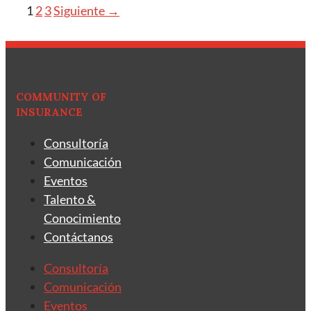
Página
Página
Página
1
2
3
Siguiente
→
COMMUNITY OF
INSURANCE
Consultoría
Comunicación
Eventos
Talento &
Conocimiento
Contáctanos
Consultoría
Comunicación
Eventos