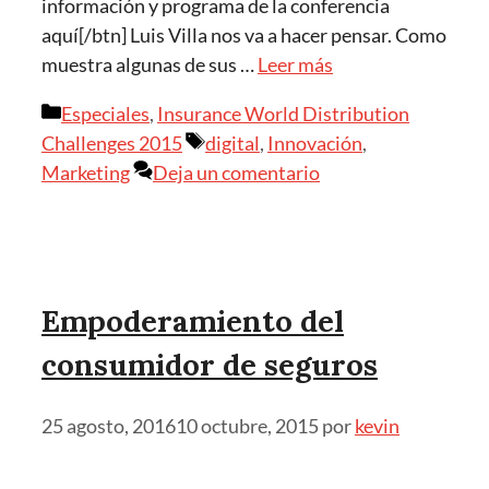
información y programa de la conferencia
aquí[/btn] Luis Villa nos va a hacer pensar. Como
muestra algunas de sus …
Leer más
Categorías
Especiales
,
Insurance World Distribution
Etiquetas
Challenges 2015
digital
,
Innovación
,
Marketing
Deja un comentario
Empoderamiento del
consumidor de seguros
25 agosto, 2016
10 octubre, 2015
por
kevin