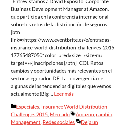
Entrevistamos a David Expósito, Corporate
Business Development Manager at Amazon,
que participa en la conferencia internacional
sobre los retos de la distribución de seguros.
[btn
link=»https://www.eventbrite.es/e/entradas-
insurance-world-distribution-challenges-2015-
17765487050″ color=»red» size=»size-m»
target=»»]Inscripciones [/btn] COI. Retos
cambios y oportunidades más relevantes en el
sector asegurador. DE. La convergencia de
algunas de las tendencias digitales que vemos
actualmente (Big …
Leer más
Categorías
Especiales
,
Insurance World Distribution
Etiquetas
Challenges 2015
,
Mercado
Amazon
,
cambio
,
Management
,
Redes sociales
Deja un