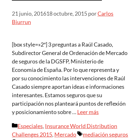
21 junio, 2016
18 octubre, 2015
por
Carlos
Biurrun
[box style=»2″] 3 preguntas a Raúl Casado,
Subdirector General de Ordenación de Mercado
de seguros de la DGSFP, Ministerio de
Economía de España. Por lo que representa y
por su conocimiento las intervenciones de Raúl
Casado siempre aportan ideas e informaciones
interesantes. Estamos seguros que su
participación nos planteará puntos de reflexión
y posicionamiento sobre …
Leer más
Categorías
Especiales
,
Insurance World Distribution
Etiquetas
Challenges 2015
,
Mercado
mediación seguros