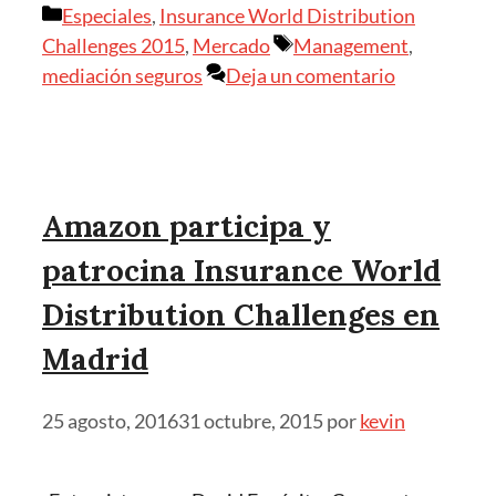
Categorías
Especiales
,
Insurance World Distribution
Etiquetas
Challenges 2015
,
Mercado
Management
,
mediación seguros
Deja un comentario
Amazon participa y
patrocina Insurance World
Distribution Challenges en
Madrid
25 agosto, 2016
31 octubre, 2015
por
kevin