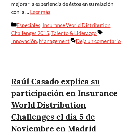
mejorar la experiencia de éstos en su relación
con la …
Leer más
Categorías
Especiales
,
Insurance World Distribution
Etiquetas
Challenges 2015
,
Talento & Liderazgo
Innovación
,
Management
Deja un comentario
Raúl Casado explica su
participación en Insurance
World Distribution
Challenges el día 5 de
Noviembre en Madrid