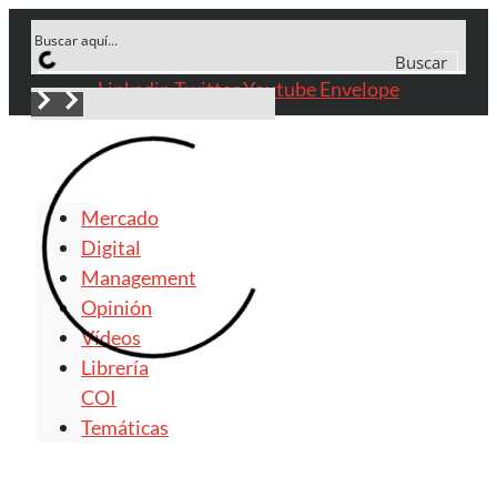
Saltar
al
Buscar
contenido
Linkedin
Twitter
Youtube
Envelope
Mercado
Digital
Management
Opinión
Vídeos
Librería
COI
Temáticas