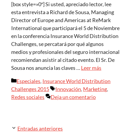
[box style=»0″] Si usted, apreciado lector, lee
esta entrevista a Richard de Sousa, Managing
Director of Europe and Americas at ReMark
International que participará el 5 de Noviembre
en la conferencia Insurance World Distribution
Challenges, se percatará por qué algunos
medios y profesionales del seguro internacional
recomiendan asistir al citado evento. El Sr. De
Sousa nos anuncia las claves …
Leer más
Categorías
Especiales
,
Insurance World Distribution
Etiquetas
Challenges 2015
Innovación
,
Marketing
,
Redes sociales
Deja un comentario
Entradas anteriores