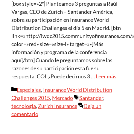
[box style=»2″] Planteamos 3 preguntas a Raúl
Vargas, CEO de Zurich – Santander América,
sobre su participación en Insurance World
Distribution Challenges el día 5 en Madrid. [btn
link=»http://iwdc2015.communityofinsurance.com/
color=»red» size=»size-l» target=»»]Más
información y programa de la conferencia
aquí[/btn] Cuando le preguntamos sobre las
razones de su participación esta fue su
respuesta: COI. ¿Puede decirnos 3 …
Leer más
Categorías
Especiales
,
Insurance World Distribution
Etiquetas
Challenges 2015
,
Mercado
Santander
,
tecnología
,
Zurich Insurance
Deja un
comentario